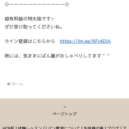
♢ーーーーーーーーーーーー♢
超有料級の特大版です✨
ぜひ受け取ってくださいね。
ライン登録はこちらから
https://lin.ee/6Fv4DIA
時には、気ままにぱん蔵がおしゃべりしてます＾＾
ホーム
ページトップ
HOME
|
体験レッスン
|
|
パン教室について
|
生徒様の声
|
ブログ
|
ア