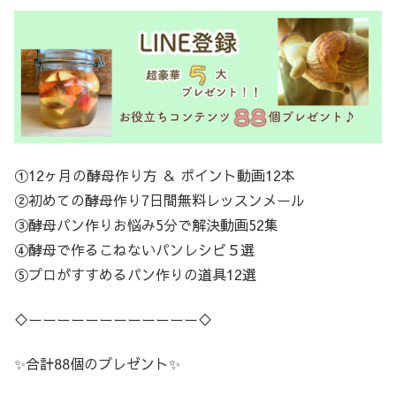
①12ヶ月の酵母作り方 ＆ ポイント動画12本
②初めての酵母作り7日間無料レッスンメール
③酵母パン作りお悩み5分で解決動画52集
④酵母で作るこねないパンレシピ５選
⑤プロがすすめるパン作りの道具12選
♢ーーーーーーーーーーーー♢
✨合計88個のプレゼント✨