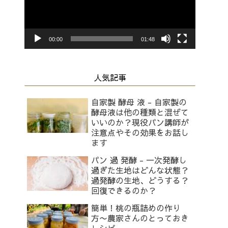
レ
ー
ヤ
00:00
01:48
ー
人気記事
自家製 酵母 液 - 自家製の
酵母液は他の種類と混ぜて
いいのか？現役パン講師が
注意点やその効果をお話し
ます
パン 過 発酵 - 一次発酵し
過ぎた生地はどんな状態？
過発酵の生地、どうする？
回復できるのか？
簡単！桃の瓶詰めの作り
方〜農家さんのとっておき