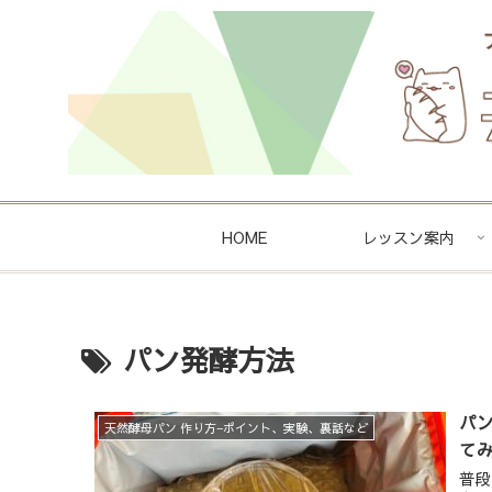
HOME
レッスン案内
パン発酵方法
パ
天然酵母パン 作り方−ポイント、実験、裏話など
て
普段