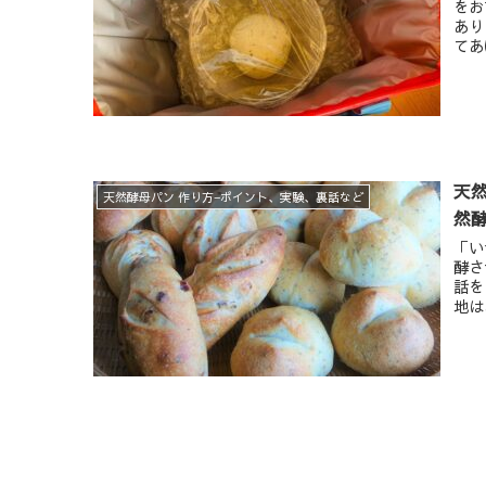
をお
あり
てあ
天然
天然酵母パン 作り方−ポイント、実験、裏話など
然
「い
酵さ
話を
地は