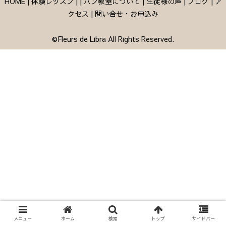
HOME
|
体験レッスン
|
|
パン教室について
|
生徒様の声
|
ブログ
|
ア
クセス
|
問い合せ・お申込み
©Fleurs de Libra All Rights Reserved.
メニュー
ホーム
検索
トップ
サイドバー