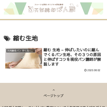
縮む生地
縮む 生地 – 伸ばしたいのに縮ん
天然酵母パン 作り方−ポイント、実験、裏話など
でくるパン生地、その３つの原因
と伸ばすコツを現役パン講師が解
説します
2020.08.02
ページトップ