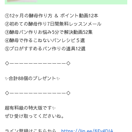
①12ヶ月の酵母作り方 ＆ ポイント動画12本
②初めての酵母作り7日間無料レッスンメール
③酵母パン作りお悩み5分で解決動画52集
④酵母で作るこねないパンレシピ５選
⑤プロがすすめるパン作りの道具12選
♢ーーーーーーーーーーーー♢
✨合計88個のプレゼント✨
♢ーーーーーーーーーーーー♢
超有料級の特大版です✨
ぜひ受け取ってくださいね。
ライン登録はこちらから
https://lin.ee/6Fv4DIA