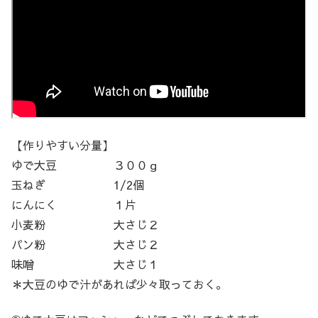
【作りやすい分量】
ゆで大豆 ３００ｇ
玉ねぎ 1/2個
にんにく １片
小麦粉 大さじ２
パン粉 大さじ２
味噌 大さじ１
＊大豆のゆで汁があれば少々取っておく。