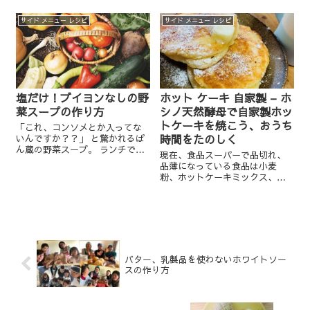
ットケーキミックスもですか！
連休ということもあって、おう
サイド メニュー レシピ
サイド メニュー レシピ
ちでのパンやお菓子時間が増え
ているんでしょうね。 昨日、...
塩だけ！ブイヨンなしの野
ホット ケーキ 自家製 – ホ
菜スープの作り方
シノ天然酵母で自家製ホッ
トケーキを焼こう、おうち
「これ、コンソメとか入ってな
時間をたのしく
いんですか？？」 と驚かれるぱ
ん蔵の野菜スープ。 ランチでよ
現在、食品スーパーで品切れ、
くお出しします。 今日はその 塩
品薄になっている食品は小麦
だけ！ブイヨンなしの野菜スー
粉、ホットケーキミックス、お
プの作り方 をご紹介したいと思
好み焼き粉だそうですね。 ホッ
います。 ＊＊＊＊＊＊...
トケーキミックスは高額転売さ
れているとも聞きました。 今
回、新型コロナウィルスの影響
で、通常で思ってもみないこと
が次々と...
バター、乳製品を使わないホワイトソー
スの作り方