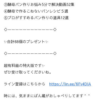
③酵母パン作りお悩み5分で解決動画52集
④酵母で作るこねないパンレシピ５選
⑤プロがすすめるパン作りの道具12選
♢ーーーーーーーーーーーー♢
✨合計88個のプレゼント✨
♢ーーーーーーーーーーーー♢
超有料級の特大版です✨
ぜひ受け取ってくださいね。
ライン登録はこちらから
https://lin.ee/6Fv4DIA
時には、気ままにぱん蔵がおしゃべりしてます＾＾