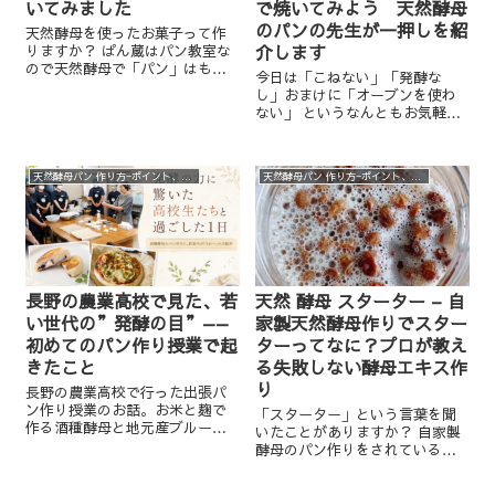
いてみました
で焼いてみよう 天然酵母
のパンの先生が一押しを紹
天然酵母を使ったお菓子って作
介します
りますか？ ぱん蔵はパン教室な
ので天然酵母で「パン」はもち
今日は「こねない」「発酵な
ろん作りますが 実はお菓子も作
し」おまけに「オーブンを使わ
ります。 「発酵菓子」という言
ない」 というなんともお気軽な
葉が普通に使われるようになっ
パンのご紹介です。 これは以前
てきました。 「発酵したお菓
オンラインレッスンで人気のあ
子？？」 とちょっと前ま...
ったメニューでリピーター率の
天然酵母パン 作り方−ポイント、実験、裏話など
天然酵母パン 作り方−ポイント、実験、裏話など
最も高かったメニューです。 そ
の秘密をお話します。 こねな...
長野の農業高校で見た、若
天然 酵母 スターター – 自
い世代の”発酵の目”——
家製天然酵母作りでスター
初めてのパン作り授業で起
ターってなに？プロが教え
きたこと
る失敗しない酵母エキス作
り
長野の農業高校で行った出張パ
ン作り授業のお話。お米と麹で
「スターター」という言葉を聞
作る酒種酵母と地元産ブルーベ
いたことがありますか？ 自家製
リーの麹ジャムを使い、初めて
酵母のパン作りをされている方
パン作りに挑戦した高校生たち
は知っている方も多いと思いま
と過ごした1日の記録です。
す。 自家製酵母のパンを作ろう