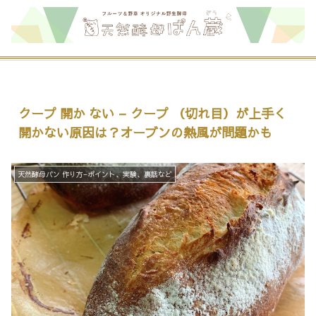
クープ 開か ない – クープ （切れ目）が上手く
開かない原因は？オーブンの熱風が問題かも
天然酵母パン 作り方−ポイント、実験、裏話など