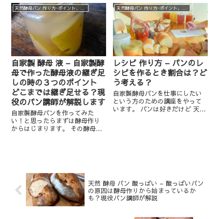
と思った時にまず、酵母起こし
天然酵母パン 作り方−ポイント、実験、裏話など
天然酵母パン 作り方−ポイント、実験、裏話など
から始まりますね。 その酵母お
こしの成功のカギを握ってい
る、と...
自家製 酵母 液 – 自家製酵
レシピ 作り方 – パンのレ
母で作った酵母液の継ぎ足
シピを作るとき割合は？ど
しの時の３つのポイント
う考える？
どこまでは継ぎ足せる？現
自家製酵母パンを仕事にしたい
役のパン講師が解説します
という方のための講座をやって
います。 パンは好きだけど 天然
自家製酵母パンを作ってみた
酵母のパンが大好き！！ そんな
い！と思ったらまずは酵母作り
大好きなパンを仕事にできたら
からはじまります。 その酵母っ
もっと幸せ。 そんな方...
て増やすことができるって聞い
たけどほんと？ そんな疑問を持
っている方がいらっしゃると思
います。 今日はその「酵母液」
をテーマにしたお話をし...
天然 酵母 パン 酸っぱい – 酸っぱいパン
の原因は酵母作りから始まっているか
も？現役パン講師が解説