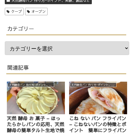
天然酵母パン 作り方−ポイント、実験、裏話など
クープ
オーブン
カテゴリー
関連記事
天然酵母パン 作り方−ポイント、実験、裏話など
天然酵母パン 作り方−ポイント、実験、裏話など
天然 酵母 お 菓子 – ほっ
こね ない パン フライパン
たらかしパンの応用、天然
– こねないパンの特徴とポ
酵母の簡単タルト生地で焼
イント 簡単にフライパン