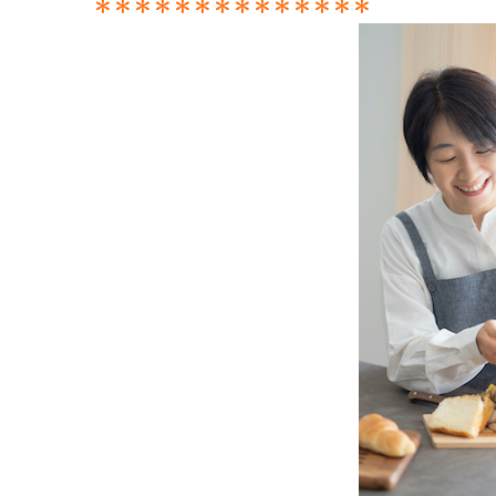
＊＊＊＊＊＊＊＊＊＊＊＊＊＊