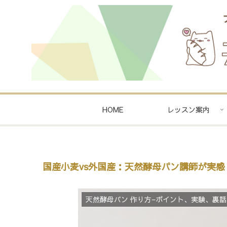
HOME
レッスン案内
国産小麦vs外国産：天然酵母パン講師が実
天然酵母パン 作り方−ポイント、実験、裏話