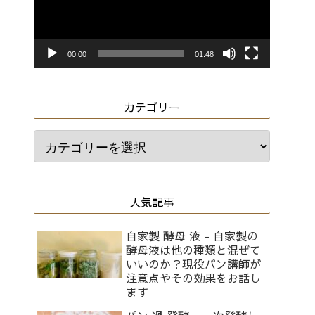
レ
ー
ヤ
00:00
01:48
ー
カテゴリー
人気記事
自家製 酵母 液 - 自家製の
酵母液は他の種類と混ぜて
いいのか？現役パン講師が
注意点やその効果をお話し
ます