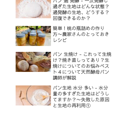
パン 過 発酵 - 一次発酵し
過ぎた生地はどんな状態？
過発酵の生地、どうする？
回復できるのか？
簡単！桃の瓶詰めの作り
方〜農家さんのとっておき
レシピ
パン 生焼け - これって生焼
け？焼き直しってあり？生
焼けについてのお悩みベス
ト４について天然酵母パン
講師が解説
パン生地 水分 多い - 水分
量の多すぎた生地はどうし
てますか？〜失敗した原因
と生地の再利用①