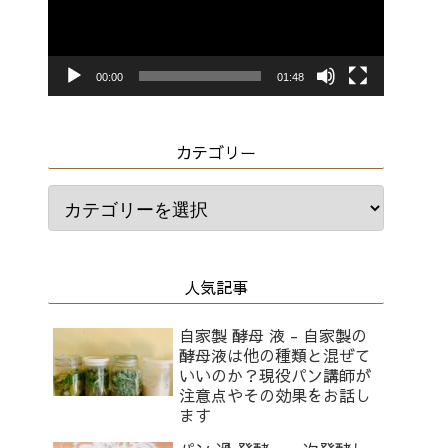
レ
ー
ヤ
00:00
01:48
ー
カテゴリー
人気記事
自家製 酵母 液 - 自家製の
酵母液は他の種類と混ぜて
いいのか？現役パン講師が
注意点やその効果をお話し
ます