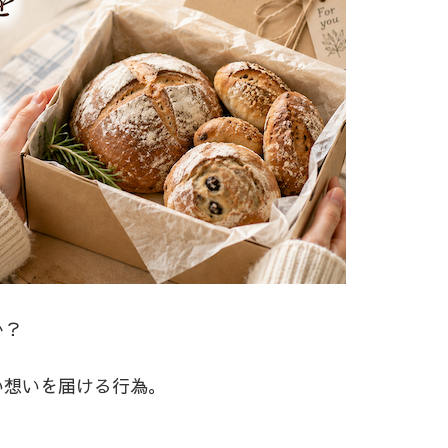
か？
い想いを届ける行為。