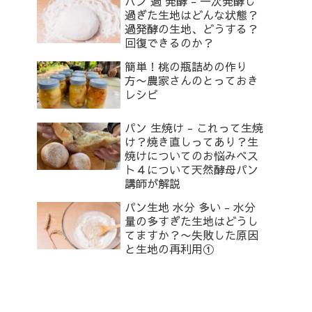
パン 過 発酵 - 一次発酵し
過ぎた生地はどんな状態？
過発酵の生地、どうする？
回復できるのか？
簡単！桃の瓶詰めの作り
方〜農家さんのとっておき
レシピ
パン 生焼け - これって生焼
け？焼き直しってあり？生
焼けについてのお悩みベス
ト４について天然酵母パン
講師が解説
パン生地 水分 多い - 水分
量の多すぎた生地はどうし
てますか？〜失敗した原因
と生地の再利用①