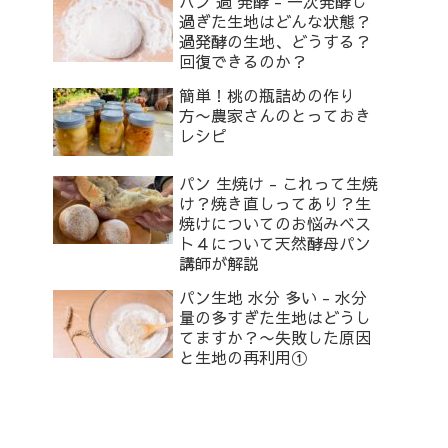
パン 過 発酵 - 一次発酵し
過ぎた生地はどんな状態？
過発酵の生地、どうする？
回復できるのか？
簡単！桃の瓶詰めの作り
方〜農家さんのとっておき
レシピ
パン 生焼け - これって生焼
け？焼き直しってあり？生
焼けについてのお悩みベス
ト４について天然酵母パン
講師が解説
パン生地 水分 多い - 水分
量の多すぎた生地はどうし
てますか？〜失敗した原因
と生地の再利用①