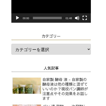
レ
ー
ヤ
00:00
01:48
ー
カテゴリー
人気記事
自家製 酵母 液 - 自家製の
酵母液は他の種類と混ぜて
いいのか？現役パン講師が
注意点やその効果をお話し
ます