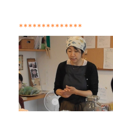
＊＊＊＊＊＊＊＊＊＊＊＊＊＊