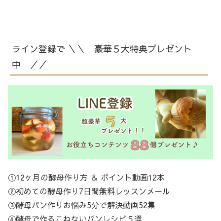
ライン登録で ＼＼ 豪華５大特典プレゼント
中 ／／
①12ヶ月の酵母作り方 ＆ ポイント動画12本
②初めての酵母作り7日間無料レッスンメール
③酵母パン作りお悩み5分で解決動画52集
④酵母で作るこねないパンレシピ５選