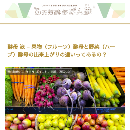
酵母 液 – 果物（フルーツ）酵母と野菜（ハー
ブ）酵母の出来上がりの違いってあるの？
天然酵母パン 作り方−ポイント、実験、裏話など