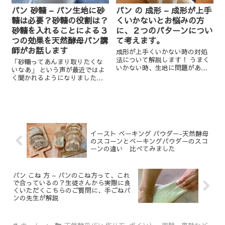
パン 砂糖 – パン生地に砂
パン の 成形 – 成形が上手
糖は必要？砂糖の役割は？
くいかないとお悩みの方
砂糖を入れることによる３
に、２つのパターンについ
つの効果を天然酵母パン講
て考えます。
師がお話します
成形が上手くいかない時の対処
法について解説します！ うまく
「砂糖ってあんまり取りたくな
いかない時、生地に問題がある
いなあ」 という声が最近ではよ
場合があります。 生地というよ
く聞かれるようになりました。
りその工程というべきでしょう
砂糖の代わりに使える甘味料も
か。 今日はそんな成形がうまく
出回っていますね。 しかし無添
いかない時の場合と対処法につ
加で作る手作りパンは砂糖を入
いて考えてみたいと思います。
れて作るものがほとんどです。
たいていのレシピには「砂...
イースト ベーキング パウダー-天然酵母
のスコーンとベーキングパウダーのスコ
ーンの違い 比べてみました
パン こね 方 – パンのこね方って、これ
で合っているの？生徒さんから実際に良
くいただくこちらのご質問に、手ごねパ
ンの先生が解説