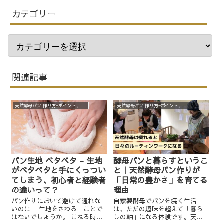
カテゴリー
関連記事
天然酵母パン 作り方−ポイント、実験、裏話など
天然酵母パン 作り方−ポイント、実験、裏話など
パン生地 ベタベタ – 生地
酵母パンと暮らすというこ
がベタベタと手にくっつい
と｜天然酵母パン作りが
てしまう、初心者と経験者
「日常の豊かさ」を育てる
の違いって？
理由
パン作りにおいて避けて通れな
自家製酵母でパンを焼く生活
いのは 「生地をさわる」ことで
は、ただの趣味を超えて「暮ら
はないでしょうか。 こねる時
しの軸」になる体験です。天然