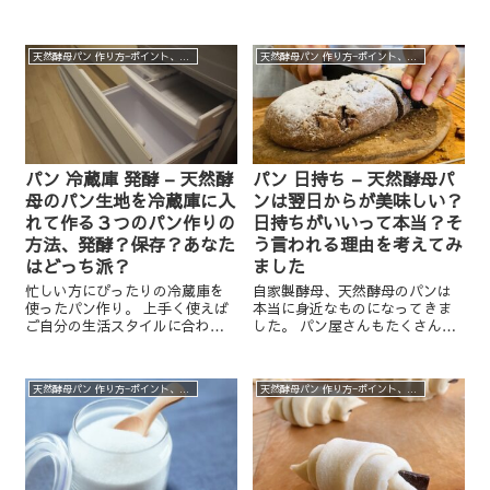
も、分割する時も、成形する時
酵母を育てる工程やパン作りの
も・・・ 常に生地に触り続けま
ルーティン、そして日々の暮ら
すよね。 その時にベタベタと手
しに与える豊かさについて、私
天然酵母パン 作り方−ポイント、実験、裏話など
天然酵母パン 作り方−ポイント、実験、裏話など
にくっつくほどやりにくいこと
の体験談を交えて紹介します。
はありません。 教室...
天然酵母パンに興味がある方、
本気で学びたい方は必見！
パン 冷蔵庫 発酵 – 天然酵
パン 日持ち – 天然酵母パ
母のパン生地を冷蔵庫に入
ンは翌日からが美味しい？
れて作る３つのパン作りの
日持ちがいいって本当？そ
方法、発酵？保存？あなた
う言われる理由を考えてみ
はどっち派？
ました
忙しい方にぴったりの冷蔵庫を
自家製酵母、天然酵母のパンは
使ったパン作り。 上手く使えば
本当に身近なものになってきま
ご自分の生活スタイルに合わせ
した。 パン屋さんもたくさん増
てらくらくパン作りを楽しむこ
えています。 ドライイーストを
とができます。 今日のお話はそ
含め、いろんな酵母で作られて
の冷蔵庫を使ったやり方につい
いるのですが 特に天然酵母は翌
天然酵母パン 作り方−ポイント、実験、裏話など
天然酵母パン 作り方−ポイント、実験、裏話など
てです。 ＊＊＊＊＊＊＊＊＊＊
日、翌々日が美味しいって聞い
＊＊＊＊ ...
たことありますか？ 今日はそ
ん...