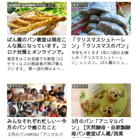
動画配信−自家製酵母 作り方、パン作り、オンラインパン教室（わくわくプロジェクト）
東京クラス
ぱん蔵のパン教室は現在こ
「クリスマスシュトーレ
んな風になっています。コ
ン」「クリスマスのパン」
ロナ対策とオンラインで。
今年もやります 1年に1回のお楽
しみ「クリスマスシュトーレ
東京をはじめ全国でも新型コロ
ン」レッスン。 ぱん蔵のシュト
ナウィルスの感染者が再び増え
ーレンは白砂糖、動物性食材を
ています。 第一波の時は４〜５
使わない身体に優しい、 いくら
月と２ヶ月間完全にレッスンを
食べても胃がもたれない(笑)、食
お休みしました。 再び、感染者
べ過ぎ注意のシュトーレンで
が増えていて（重症化かどうか
す。 「卵やバターを使わ...
東京クラス
東京クラス
は別にして）これからのレッス
ンを どうしていくか検討中で
す。 ...
みんなそれぞれ忙しい～今
3月のパン「アニマルパ
月のパンで感じたこと
ン」【天然酵母・自家製酵
母パン教室ぱん蔵/西東
３月のパンMENU「アニマルパ