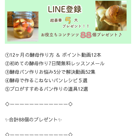
①12ヶ月の酵母作り方 ＆ ポイント動画12本
②初めての酵母作り7日間無料レッスンメール
③酵母パン作りお悩み5分で解決動画52集
④酵母で作るこねないパンレシピ５選
⑤プロがすすめるパン作りの道具12選
♢ーーーーーーーーーーーー♢
✨合計88個のプレゼント✨
♢ーーーーーーーーーーーー♢