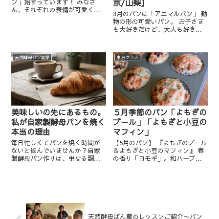
京/山梨】
ン」始まっています！ みなさ
ん、それぞれの表情が可愛く
3月のパンは「アニマルパン」 動
て、持って帰ったらお子さんが
物の形の可愛いパン。 お子さま
「可愛くてたべられなーい」 と
も大好きだけど、大人も好き。
おっしゃるとか(笑) それに中
見ているだけで嬉しくなってき
に、 ココアクリームが入ってい
ますね。 生地としてはそんなに
るもの ホワ...
難しくないお菓子パンの生地で
天然酵母パン開業
東京クラス
すが、 動物の形を作っていくの
が面白...
美味しいの先にあるもの。
５月季節のパン「よもぎの
私が自家製酵母パンを焼く
ブール」「よもぎと小豆の
本当の理由
マフィン」
毎日忙しくてパンを焼く時間が
【5月のパン】 『よもぎのブール
ないと悩んでいませんか？自家
＆よもぎと小豆のマフィン』 春
製酵母パン作りは、単なる調理
の香り「ヨモギ」。和ハーブと
ではなく家族の会話と笑顔を生
も呼ばれるほど香りが強い。 冬
み出す豊かな時間です。私がパ
にため込んで固くなった身体が
ンを焼く本当の理由をお伝えし
一気に緩む春に「ヨモギ」の力
ます。心も発酵する食卓の作り
を借りてデトックスしましょ
方を覗いてみませんか？
う。 ヨモギに含まれるクロ...
天然酵母ぱん蔵のレッスンご紹介〜パン