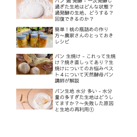
パン 過 発酵 - 一次発酵し
過ぎた生地はどんな状態？
過発酵の生地、どうする？
回復できるのか？
簡単！桃の瓶詰めの作り
方〜農家さんのとっておき
レシピ
パン 生焼け - これって生焼
け？焼き直しってあり？生
焼けについてのお悩みベス
ト４について天然酵母パン
講師が解説
パン生地 水分 多い - 水分
量の多すぎた生地はどうし
てますか？〜失敗した原因
と生地の再利用①