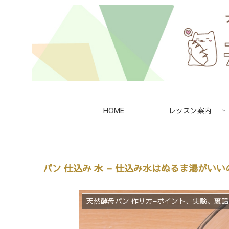
HOME
レッスン案内
パン 仕込み 水 – 仕込み水はぬるま湯がい
天然酵母パン 作り方−ポイント、実験、裏話