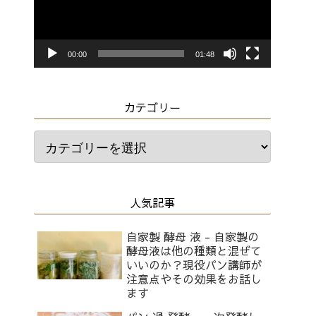
レ
ー
ヤ
00:00
01:48
ー
カテゴリー
人気記事
自家製 酵母 液 - 自家製の
酵母液は他の種類と混ぜて
いいのか？現役パン講師が
注意点やその効果をお話し
ます