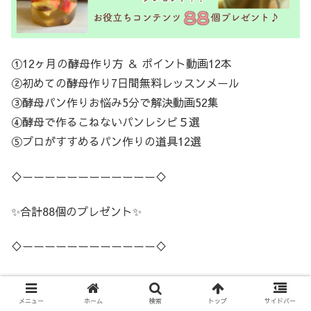
①12ヶ月の酵母作り方 ＆ ポイント動画12本
②初めての酵母作り7日間無料レッスンメール
③酵母パン作りお悩み5分で解決動画52集
④酵母で作るこねないパンレシピ５選
⑤プロがすすめるパン作りの道具12選
♢ーーーーーーーーーーーー♢
✨合計88個のプレゼント✨
♢ーーーーーーーーーーーー♢
超有料級の特大版です✨
ぜひ受け取ってくださいね。
メニュー
ホーム
検索
トップ
サイドバー