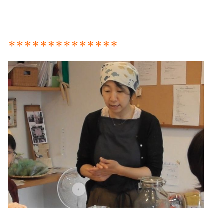
＊＊＊＊＊＊＊＊＊＊＊＊＊＊