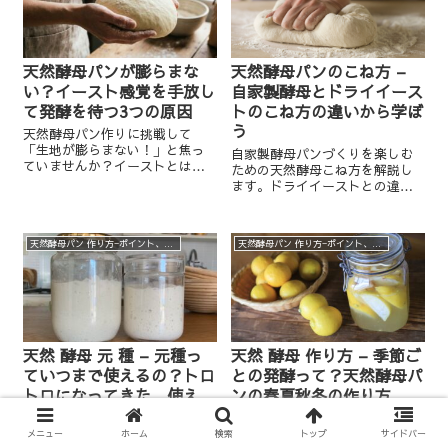
天然酵母パンが膨らまな
天然酵母パンのこね方 –
い？イースト感覚を手放し
自家製酵母とドライイース
て発酵を待つ3つの原因
トのこね方の違いから学ぼ
う
天然酵母パン作りに挑戦して
「生地が膨らまない！」と焦っ
自家製酵母パンづくりを楽しむ
ていませんか？イーストとは違
ための天然酵母こね方を解説し
う発酵のペースや、失敗しやす
ます。ドライイーストとの違い
い3つの原因、そして生地との対
を詳しく解説した専門記事で、
話のコツを、ぱん蔵の椿留美子
パン作りのスキルアップをサポ
が分かりやすく解説します。待
ートします。
つ時間も楽しむ、自然なパン作
天然酵母パン 作り方−ポイント、実験、裏話など
天然酵母パン 作り方−ポイント、実験、裏話など
りを始めましょう。
天然 酵母 元 種 – 元種っ
天然 酵母 作り方 – 季節ご
ていつまで使えるの？トロ
との発酵って？天然酵母パ
トロになってきた、使え
ンの春夏秋冬の作り方
る、使えないの見極めを解
季節の発酵方法をマスターし
説します
て、天然酵母パン作りをもっと
メニュー
ホーム
検索
トップ
サイドバー