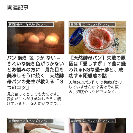
関連記事
天然酵母パン 作り方−ポイント、実験、裏話など
天然酵母パン 作り方−ポイント、実験、裏話など
パン 焼き 色 つか ない –
【天然酵母パン】失敗の原
きれいな焼き色がつかない
因は「愛しすぎ」？菌に嫌
とお悩みの方に 見た目も
われるNGな過干渉と、成
美味しそうに焼く 天然酵
功する距離感の話
母パンの先生が教える「３
天然酵母パン作りで失敗ばかり
つのコツ」
していませんか？実はその原
因、温度やレシピではなく、あ
見た目ってとっても大切です。
なたの「愛着」が強すぎるせい
表面がこんがり美味しそうに焼
かもしれません。毎日瓶を覗き
けていると、なんだかワクワク
込んだり、移動させたりする
してきます。 「美味しそう
「過干渉」が菌のストレスに。
ー！！」 と食欲も出てきます
初心者さんが陥りやすい「構い
し、ついつい目が離せなくな
すぎ」の罠から抜け出し、信じ
天然酵母パン 作り方−ポイント、実験、裏話など
天然酵母パン 作り方−ポイント、実験、裏話など
る・・・ どんなに美味しくても
て待つことでパン作りがうまく
見た目がイマイチだと魅力にか
いく秘訣をお伝えします。
けますよ...