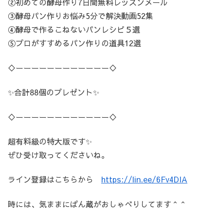
②初めての酵母作り7日間無料レッスンメール
③酵母パン作りお悩み5分で解決動画52集
④酵母で作るこねないパンレシピ５選
⑤プロがすすめるパン作りの道具12選
♢ーーーーーーーーーーーー♢
✨合計88個のプレゼント✨
♢ーーーーーーーーーーーー♢
超有料級の特大版です✨
ぜひ受け取ってくださいね。
ライン登録はこちらから
https://lin.ee/6Fv4DIA
時には、気ままにぱん蔵がおしゃべりしてます＾＾