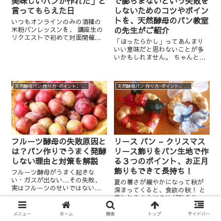
美味しいパンが作れた」と
で膨らまないという失敗を
言ってもらえた日
しないためのコツやポイン
トを、天然酵母のパン教室
いつもオンラインのみの酒種の
の先生がご紹介
米粉パンレッスンを、 講座生の
リクエストで初めて対面開催。
「ほったらかし」ってあんまり
対面で受講する時に気付きたい
いい意味だと思わないことが多
本当の「よさ」。 これを知るだ
いかもしれません。 ちゃんと見
けで数段【対面の価値】が上が
ていない お世話していない かま
ります。
ってあげない というようなこと
が思い浮かびます。 じゃあ、パ
天然酵母パン 作り方−ポイント、実験、裏話など
天然酵母パン 作り方−ポイント、実験、裏話など
ンでいうと？ 生地をこねたら発
酵という長い...
フルーツ酵母の失敗原因と
リース パン – クリスマス
は？パン作りでうまく発酵
リース飾りをパン生地で作
しない理由と対策を解説
る３つのポイント、お正月
飾りもできて長持ち！
フルーツ酵母がうまく起きな
い・ガスが出ない…その失敗、
夏の暑さが緩やかになって秋が
実はフルーツのせいではないか
深まってくると、食欲の秋！ と
もしれません。今回はパン作り
言われるように身体が動きやす
におけるフルーツ酵母の失敗原
く、食欲も出てきますね。 秋の
因や見極めポイント、成功させ
味覚で、美味しい野菜や果物も
メニュー
ホーム
検索
トップ
サイドバー
るコツを解説します。88の酵母