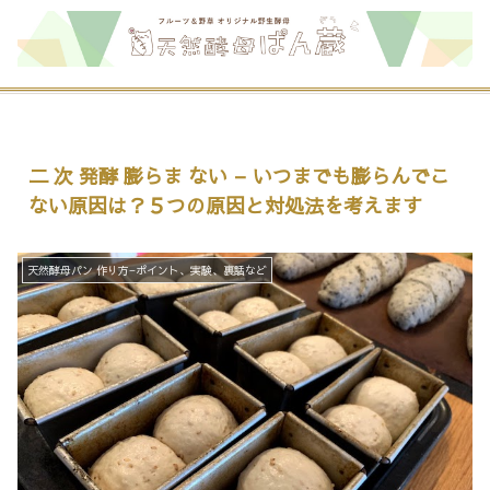
二 次 発酵 膨らま ない – いつまでも膨らんでこ
ない原因は？５つの原因と対処法を考えます
天然酵母パン 作り方−ポイント、実験、裏話など