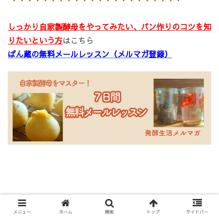
しっかり自家製酵母をやってみたい、パン作りのコツを知
りたいという方
はこちら
ぱん蔵の無料メールレッスン（メルマガ登録）
ライン登録で ＼＼ 豪華５大特典プレゼント
メニュー
ホーム
検索
トップ
サイドバー