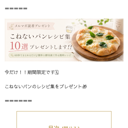
＝＝＝＝＝
今だけ！！期間限定です🗓️
こねないパンのレシピ集をプレゼント🎁
＝＝＝＝＝＝
目次