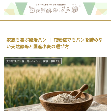
家族も喜ぶ腸活パン ｜ 花粉症でもパンを諦めな
い天然酵母と国産小麦の選び方
天然酵母パン 作り方−ポイント、実験、裏話など