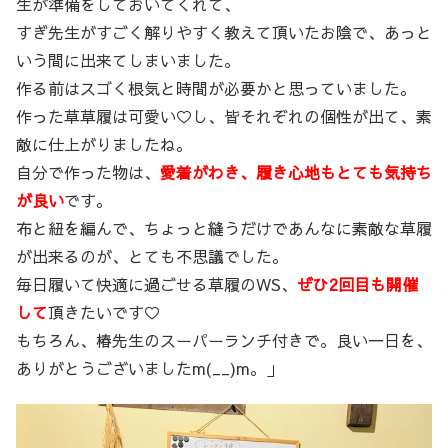
生が準備をしておいてくれて、
すぎ先生がすごく解りやすく教えて頂いたお陰で、あっと
いう間に出来てしまいました。
作る前はスゴく根気と時間が必要かと思っていました。
作った草草履は可愛い♡し、皆それぞれの個性が出て、素
敵に仕上がりましたね。
自分で作った物は、
愛着がわき、履き心地もとても気持ち
が良い
です。
布と紐を編んで、ちょっと縫うだけであんなに素敵な草履
が出来るのが、とても不思議でした。
毎日履いて快適に過ごせる草履のWS、
ぜひ2回目も開催
して
頂きたいです♡
もちろん、椿先生のスーパーランチ付きで。良い一日を、
ありがとうございましたm(__)m。」