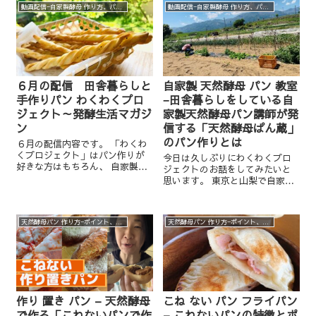
動画配信−自家製酵母 作り方、パン作り、オンラインパン教室（わくわくプロジェクト）
動画配信−自家製酵母 作り方、パン作り、オンラインパン教室（わくわくプロジェクト）
６月の配信 田舎暮らしと
自家製 天然酵母 パン 教室
手作りパン わくわくプロ
−田舎暮らしをしている自
ジェクト～発酵生活マガジ
家製天然酵母パン講師が発
ン
信する「天然酵母ぱん蔵」
のパン作りとは
６月の配信内容です。 「わくわ
くプロジェクト」はパン作りが
今日は久しぶりにわくわくプロ
好きな方はもちろん、 自家製酵
ジェクトのお話をしてみたいと
母に興味がある パン作りオンラ
思います。 東京と山梨で自家製
インレッスンをやってみたい 田
酵母パン教室主宰、 田舎暮らし
舎暮らしに興味がある、のぞい
とパン作り、酵母生活をしてい
てみたい 発酵食を作ってみたい
る椿留美子です。 ラインで直接
昔ながらの仕事を...
天然酵母パン 作り方−ポイント、実験、裏話など
天然酵母パン 作り方−ポイント、実験、裏話など
お問い合わせはこちらから 今日
のお話は...
作り 置き パン – 天然酵母
こね ない パン フライパン
で作る「こねないパンで作
– こねないパンの特徴とポ