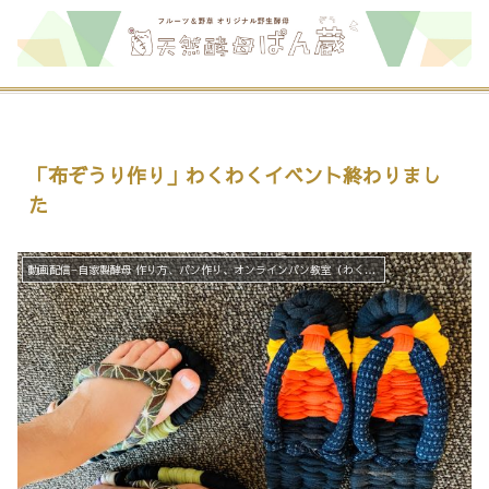
「布ぞうり作り」わくわくイベント終わりまし
た
動画配信−自家製酵母 作り方、パン作り、オンラインパン教室（わくわくプロジェクト）