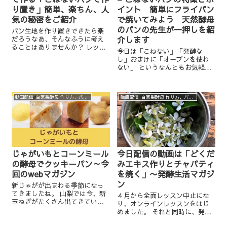
り置き」簡単、楽ちん、人
イント 簡単にフライパン
気の秘密をご紹介
で焼いてみよう 天然酵母
のパンの先生が一押しを紹
パン生地を作り置きできたら楽
介します
だろうなあ、そんなふうに考え
ることはありませんか？ レッス
今日は「こねない」「発酵な
ンをしていても生徒さんから
し」おまけに「オーブンを使わ
「生地は冷凍できますか？」
ない」 というなんともお気軽な
「どのくらい持ちますか？」 と
パンのご紹介です。 これは以前
聞かれることがよくあります。
オンラインレッスンで人気のあ
天然酵母、自家製酵母のパ...
ったメニューでリピーター率の
動画配信−自家製酵母 作り方、パン作り、オンラインパン教室（わくわくプロジェクト）
動画配信−自家製酵母 作り方、パン作り、オンラインパン教室（わくわくプロジェクト）
最も高かったメニューです。 そ
の秘密をお話します。 こねな...
じゃがいもとコーンミール
今日配信の動画は「どくだ
の酵母でクッキーパン～今
みエキス作りとチャパティ
回のwebマガジン
を焼く」〜発酵生活マガジ
ン
新じゃがが出まわる季節になっ
てきましたね。 山梨では今、新
４月から全面レッスン中止にな
玉ねぎがたくさん出てきていま
り、オンラインレッスンをはじ
す。 新じゃがはまだこれからで
めました。 それと同時に、発酵
すが、九州あたりのものが出て
生活マガジンと言う動画を配信
きていてスーパーでも売られて