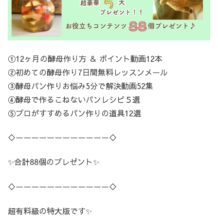
①12ヶ月の酵母作り方 ＆ ポイント動画12本
②初めての酵母作り7日間無料レッスンメール
③酵母パン作りお悩み5分で解決動画52集
④酵母で作るこねないパンレシピ５選
⑤プロがすすめるパン作りの道具12選
♢ーーーーーーーーーーーー♢
✨合計88個のプレゼント✨
♢ーーーーーーーーーーーー♢
超有料級の特大版です✨