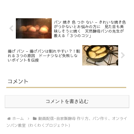
することにしました。 これらは
います。 小さいころころしたも
「田舎暮らしと手作りパン わく
のもあって可愛いですね。 新
わくプロジェクト～発酵生活マ
じ...
ガジン」 というプロジェクトの
一環...
パン 焼き 色 つか ない – きれいな焼き色
がつかないとお悩みの方に 見た目も美
味しそうに焼く 天然酵母パンの先生が
教える「３つのコツ」
揚げ パン – 揚げパンは割れやすい？！割
れる３つの原因 ドーナツなど失敗しな
いポイントを伝授
コメント
コメントを書き込む
ホーム
動画配信−自家製酵母 作り方、パン作り、オンライ
ンパン教室（わくわくプロジェクト）