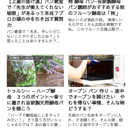
【上達の抜け道】パン教室
柿 酵母 パン−自家製酵母
で「先生が教えてくれない
パン講師がおすすめする秋
秘密」があるって本当？プ
のフルーツ酵母は「柿」
ロの頭の中を引き出す質問
秋といえば食欲の秋。 美味しい
力
ものがたくさん出回る時期です
ね。 このフルーツ王国山梨でも
パン教室で「先生、今レシピに
たくさんの果物が夏〜秋にかけ
ないことやりましたよね？」と
て出てきています。 今日はその
思ったことはありませんか？実
中でも秋の酵母といえば代表的
は意地悪で隠しているのではな
な「柿」をテーマに お話したい
く、プロにとっては「息をする
と思います。...
ように当たり前」な無意識の行
天然酵母パン 作り方−ポイント、実験、裏話など
天然酵母パン 作り方−ポイント、実験、裏話など
動なんです。パン作りが劇的に
上達する「質問力」と、プロの
頭の中を引き出すコツをお話し
します。
トゥルシー – ハーブ酵
オーブン パン 作り – 途中
母 ３つのポイント〜香り
でオーブンを開けたい や
に癒され自家製天然酵母パ
むを得ない事情、そんな時
ンを焼こう
どうする？
「ハーブで酵母起こしをやって
天板のパン生地をオーブンに入
みたい！」 そう思う方がいらっ
れ、さあ焼くぞ。 そんな時、焼
しゃるのでは？ あの香りの葉っ
いている途中でオーブンを開け
ぱでパンが焼けるなんて！と 自
たくなる時ってありますか？