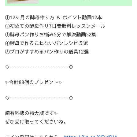
①12ヶ月の酵母作り方 ＆ ポイント動画12本
②初めての酵母作り7日間無料レッスンメール
③酵母パン作りお悩み5分で解決動画52集
④酵母で作るこねないパンレシピ５選
⑤プロがすすめるパン作りの道具12選
♢ーーーーーーーーーーーー♢
✨合計88個のプレゼント✨
♢ーーーーーーーーーーーー♢
超有料級の特大版です✨
ぜひ受け取ってくださいね。
ライン登録はこちらから
https://lin.ee/6Fv4DIA