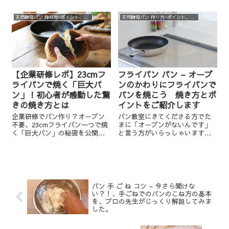
家製酵母をやる人にとってはち
え〜、焼いている途中で開けた
ょっとしたあこがれかもしれま
くなる理由？なんてある？ 私は
天然酵母パン 作り方−ポイント、実験、裏話など
天然酵母パン 作り方−ポイント、実験、裏話など
せんね。 今日はそんなハーブの
あります（笑） 今日はそんなハ
お話をしてみたいと思います。
プニングがあった時の対処法...
【企業研修レポ】23cmフ
フライパン パン – オーブ
ライパンで焼く「巨大パ
ンのかわりにフライパンで
ン」！初心者が感動した驚
パンを焼こう 焼き方とポ
きの焼き方とは
イントをご紹介します
企業研修でパン作り？オーブン
パン教室にきてくださる方でた
不要、23cmフライパン一つで焼
まに「オーブンがないんです」
く「巨大パン」の秘密を公開。
と言う方がいらっしゃいます
弱火でじっくり40~50分、最後は
（！） オーブンがなくてもパン
先生が素手でひっくり返す！？
を焼きたい、そう思ってきてく
外はカリッ、中はふんわり、仲
ださるんで、嬉しいなあ、と思
間とちぎって食べる感動体験を
うんですが オーブンなしでどう
お届けします。
やって焼きますか？？ と言う...
パン 手 ご ね コツ – 今さら聞けな
い？！、手ごねでのパンのこね方の基本
を、プロの先生がじっくり解説してみま
した。