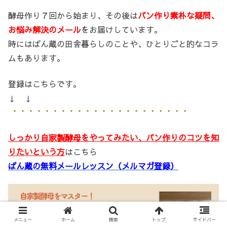
酵母作り７回から始まり、その後は
パン作り素朴な疑問、
お悩み解決のメール
をお届けしています。
時にはぱん蔵の田舎暮らしのことや、ひとりごと的なコラ
ムもあります。
登録はこちらです。
↓ ↓
しっかり自家製酵母をやってみたい、パン作りのコツを知
りたいという方
はこちら
ぱん蔵の無料メールレッスン（メルマガ登録）
メニュー
ホーム
検索
トップ
サイドバー