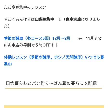
ただ今募集中のレッスン
＊たくあん作りは
山梨募集中
↓（
東京満席
になりまし
た）
季節の酵母（冬コース3回）12月～2月
← 11月まで
にお申込み早割で５％OFF！！
体験レッスン（季節の酵母、ホシノ天然酵母）いつでも募
集中
田舎暮らしとパン作り〜ぱん蔵の暮らしを配信