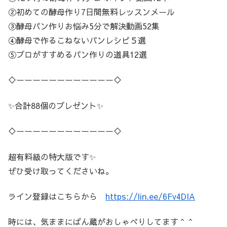
②初めての酵母作り7日間無料レッスンメール
③酵母パン作りお悩み5分で解決動画52集
④酵母で作るこねないパンレシピ５選
⑤プロがすすめるパン作りの道具12選
♢ーーーーーーーーーーーー♢
✨合計88個のプレゼント✨
♢ーーーーーーーーーーーー♢
超有料級の特大版です✨
ぜひ受け取ってくださいね。
ライン登録はこちらから
https://lin.ee/6Fv4DIA
時には、気ままにぱん蔵がおしゃべりしてます＾＾