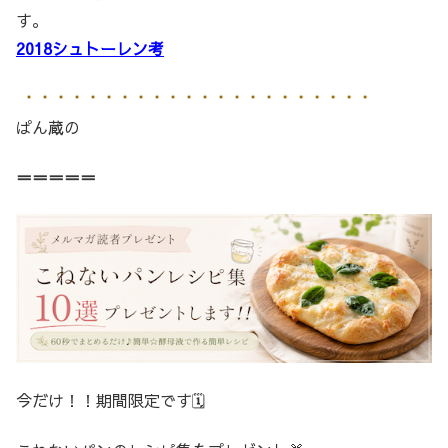
す。
2018シュトーレン考
ぱん蔵の
＝＝＝＝＝
今だけ！！期間限定です🗓️