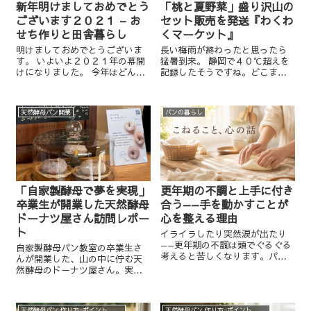
新年明けましておめでとう
「桃と夏野菜」盛り沢山の
ございます２０２１ – お
セット販売を発送『わくわ
せち作りと田舎暮らし
くマーケット』
明けましておめでとうございま
長い梅雨が終わったと思ったら
す。 いよいよ２０２１年の幕開
猛暑到来。 静岡で４０℃超えを
けになりました。 今年はどんな
記録したそうですね。どこまで
年になるでしょうか。 私は年末
気温が上がっていくのか・・・
から今日にかけては、いつもと
もう自分たちで身を守るしかな
全然変わらずの年末恒例の行事
いですね。 さて、そんな最中、
天然酵母パン開業
パンの暮らし
でした。 ＊＊＊＊＊＊＊＊＊＊
山梨の桃はピークを迎えていま
＊＊＊＊ ...
す。 桃の販売、桃と夏野菜...
「自家製酵母で夢を実現」
更年期の不調と上手に付き
卒業生が開業した天然酵母
合う——手を動かすことが
ドーナツ屋さん訪問レポー
心を整える理由
ト
イライラしたり突然涙が出たり
——更年期の不調は頭でぐるぐる
自家製酵母パン教室の卒業生さ
考えると苦しくなります。パン
んが開業した、山の中に佇む天
の生地を捏ねると無心になれる
然酵母のドーナツ屋さん。実際
理由、天然酵母という命を育て
に訪問した体験から、お店の雰
ることで心が満たされていく話
囲気や味、開業までの背景、そ
を椿留美子がお届けします。
して酵母の力で夢を形にする喜
天然酵母パン 作り方−ポイント、実験、裏話など
天然酵母パン 作り方−ポイント、実験、裏話など