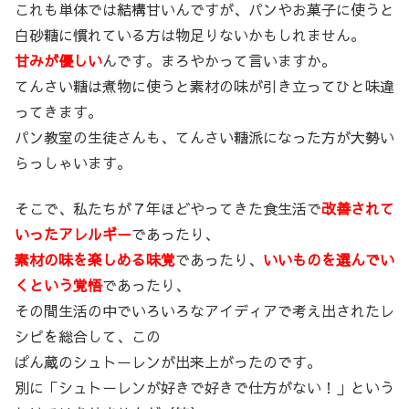
これも単体では結構甘いんですが、パンやお菓子に使うと
白砂糖に慣れている方は物足りないかもしれません。
甘みが優しい
んです。まろやかって言いますか。
てんさい糖は煮物に使うと素材の味が引き立ってひと味違
ってきます。
パン教室の生徒さんも、てんさい糖派になった方が大勢い
らっしゃいます。
そこで、私たちが７年ほどやってきた食生活で
改善されて
いったアレルギー
であったり、
素材の味を楽しめる味覚
であったり、
いいものを選んでい
くという覚悟
であったり、
その間生活の中でいろいろなアイディアで考え出されたレ
シピを総合して、この
ぱん蔵のシュトーレンが出来上がったのです。
別に「シュトーレンが好きで好きで仕方がない！」という