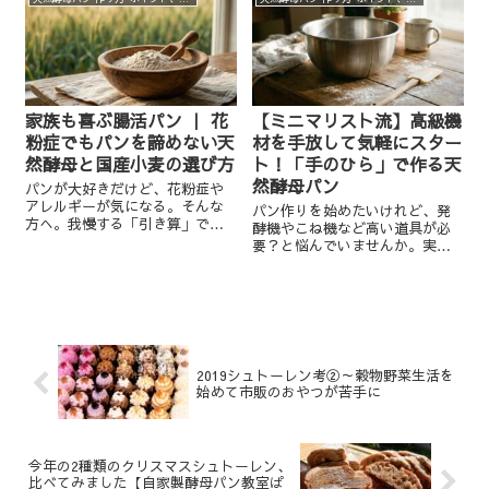
びをお伝えします。酵母パン作
りを学ぶ方、教室や開業を目指
す方にとってヒントになれば嬉
しいです。
家族も喜ぶ腸活パン ｜ 花
【ミニマリスト流】高級機
粉症でもパンを諦めない天
材を手放して気軽にスター
然酵母と国産小麦の選び方
ト！「手のひら」で作る天
然酵母パン
パンが大好きだけど、花粉症や
アレルギーが気になる。そんな
パン作りを始めたいけれど、発
方へ。我慢する「引き算」では
酵機やこね機など高い道具が必
なく、腸に優しいパンを選ぶ
要？と悩んでいませんか。実
「質の転換」のお話です。20代
は、ボールとゴムベラ、そして
からひどい花粉症だった私が
あなたの「温かい手のひら」が
「人体実験」でたどり着いた、
あれば十分です。発酵機なしで7
自家製天然酵母と国産小麦の秘
年間パン教室を運営した私が、
密を分かち合います。罪悪感を
機材や数字に頼らず、五感で楽
手放して、美味しく腸から元気
しむ身軽なパン作りの秘訣をお
になりましょう！
伝えします。
2019シュトーレン考②～穀物野菜生活を
始めて市販のおやつが苦手に
今年の2種類のクリスマスシュトーレン、
比べてみました【自家製酵母パン教室ぱ