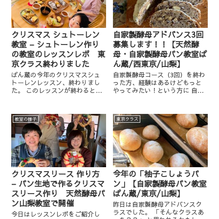
クリスマス シュトーレン
自家製酵母アドバンス3回
教室 – シュトーレン作り
募集します！！【天然酵
の教室のレッスンレポ 東
母・自家製酵母パン教室ぱ
京クラス終わりました
ん蔵/西東京/山梨】
ぱん蔵の今年のクリスマスシュ
自家製酵母コース（3回）を終わ
トーレンレッスン、終わりまし
った方、経験はあるけどもっと
た。 このレッスンが終わるとい
やってみたい！という方に 自家
よいよクリスマスですね。 皆さ
製酵母アドバンスコース（3回）
んはどんなクリスマスを過ごさ
を開催します。 本格的に始動す
れるのでしょうか？ ぱん蔵はひ
るのは来年2020年からになりま
教室の様子
東京クラス
たすらギリギリまでクリスマス
すが、今回はプレビュー開催と
のパンセットを焼き、発送を
いうことで 今回の募集...
し...
クリスマスリース 作り方
今年の「柚子こしょうパ
– パン生地で作るクリスマ
ン」【自家製酵母パン教室
スリース作り 天然酵母パ
ぱん蔵/東京/山梨】
ン山梨教室で開催
昨日は自家製酵母アドバンスク
ラスでした。 「そんなクラスあ
今日はレッスンレポをご紹介し