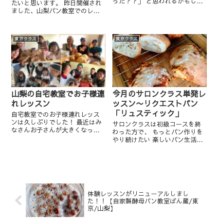
った？？」 と思われるかもしれ
たいと思います。 昨日開催され
ません。 レッスンのご案内には
ました、山梨パン教室でのレッ
ありませんので(^^; 「アドバン
スンです。 ＊＊＊＊＊＊＊＊＊
スクラス」というのは自家製酵
＊＊＊＊＊ 天然酵母ぱん蔵の
母コースを終えた方対象で、 季
椿留美子です。 お山での田舎暮
節に関係なく作れ...
東京クラス
東京クラス
らしを実践、酵母生活をしてい
ます。 そん...
山梨の自宅教室でお子様連
今月のサロンクラス単発レ
れレッスン
ッスン〜リクエストパン
「リュスティック」
自宅教室でのお子様連れレッス
ンは久しぶりでした！ 最近はみ
サロンクラスは初級コースを終
なさんお子さんが大きくなっ
わった方で、 もっとパン作りを
て、幼稚園や小学校に行きだし
やり続けたい 楽しいパン生活を
たりで 大人だけのレッスンが多
送りたい いろんなパンを焼いて
くなってきていました。 昨日は
みたい 焼きたてパンを食べなが
久々の土曜日の自宅レッスンで
らホッとする時間を楽しみたい
したので、お子様連れレッスン
など、パン作りとその時間を楽
♪...
しむ過ごすクラス...
体験レッスンがリニューアルしまし
た！！【自家製酵母パン教室ぱん蔵/東
京/山梨】