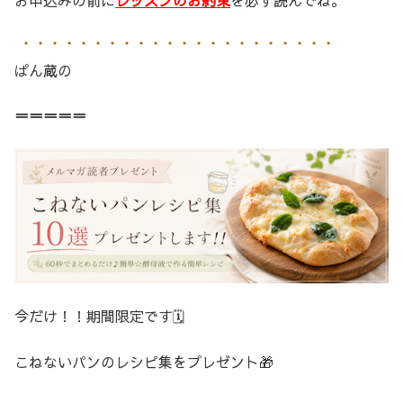
ぱん蔵の
＝＝＝＝＝
今だけ！！期間限定です🗓️
こねないパンのレシピ集をプレゼント🎁