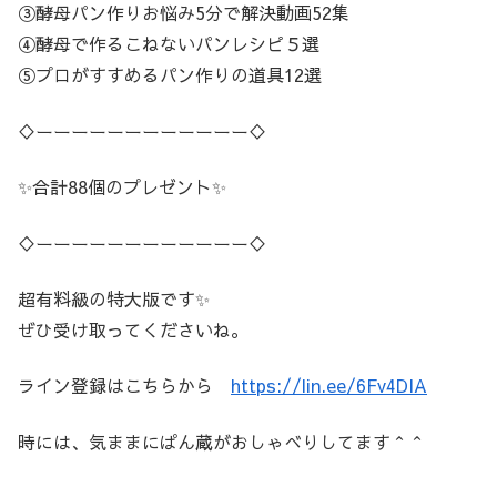
③酵母パン作りお悩み5分で解決動画52集
④酵母で作るこねないパンレシピ５選
⑤プロがすすめるパン作りの道具12選
♢ーーーーーーーーーーーー♢
✨合計88個のプレゼント✨
♢ーーーーーーーーーーーー♢
超有料級の特大版です✨
ぜひ受け取ってくださいね。
ライン登録はこちらから
https://lin.ee/6Fv4DIA
時には、気ままにぱん蔵がおしゃべりしてます＾＾