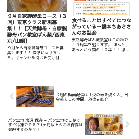
９月自家製酵母コース（３
食べることはすべてにつな
回）東京クラス新規募
がっている～橋本ちあきさ
集！！【天然酵母・自家製
んのお話会
酵母パン教室ぱん蔵/西東
天然酵母ぱん蔵教室はこの秋で
京/山梨】
１０周年を迎えます。 ほんと、
９月から自家製酵母コースを募
あっという間の１０年！！ 思え
集します！！ 満席になりまし
ば、芝居をしながら趣味で始め
た。キャンセル待ちを受け付け
たパン作り。 それがこんな風に
ています。 自家製酵母の募集は
教室の形になり、みなさんに支
今年最後になります。 もし、前
えられて月日が流れました。 す
回迷っていてどうしようか
ごいです。 最初はこん...
な・・・ と言う方がいらっしゃ
いましたらぜひ、ご...
今週の動画配信は「炎の器を焼く人」田
舎暮らしの仲間、移住者紹介
パン生地 冷凍 保存 – パン生地はこねて
すぐ冷凍できる？1ヶ月以上の冷凍保存は
発酵するのか？！